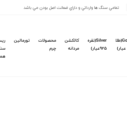
تمامي سنگ ها وارداتي و داراي ضمانت اصل بودن مي باشد
Gold(طلا
Silver(نقره
کالکشن
محصولات
تورمالین
ریس
۹۲۵عیار)
مردانه
چرم
سنگ
همک