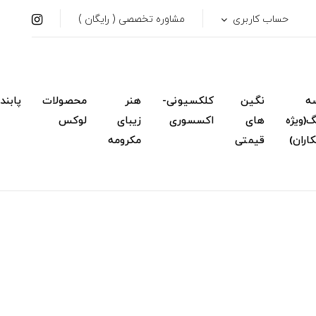
حساب کاربری
مشاوره تخصصی ( رایگان )
ه
نگین
کلکسیونی-
هنر
محصولات
پابند
(ویژه
های
اکسسوری
زیبای
لوکس
اران)
قیمتی
مکرومه