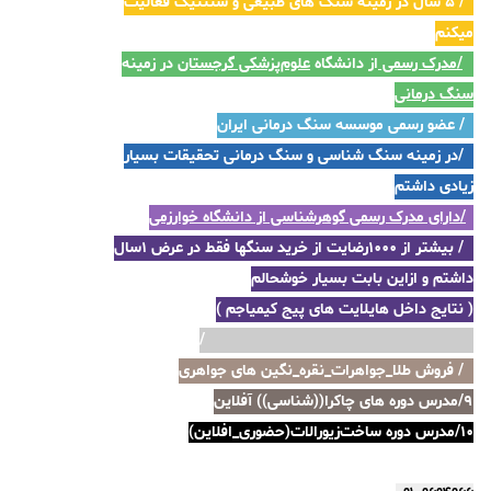
۲/ ۵ سال در زمینه سنگ های طبیعی و سنتتیک فعالیت
میکنم
۳/مدرک رسمی
از دانشگاه
علوم‌پزشکی گرجستان
در زمینه
سنگ درمانی
۴/ عضو رسمی موسسه سنگ درمانی ایران
۵/در زمینه سنگ شناسی و سنگ درمانی تحقیقات بسیار
زیادی داشتم
۶/دارای مدرک رسمی گوهرشناسی از دانشگاه خوارزمی
۷/ بیشتر از ۱۰۰۰رضایت از خرید سنگها فقط در عرض ۱سال
داشتم و ازاین بابت بسیار خوشحالم
( نتایج داخل هایلایت های پیج کیمیاجم )
https://www.instagram.com/kimiagem/
۸/ فروش طلا_جواهرات_نقره_نگین های جواهری
۹/مدرس دوره های چاکرا((شناسی)) آفلاین
۱۰/مدرس دوره ساخت‌زیورالات(حضوری_افلاین)